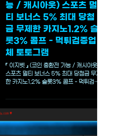
2025년 1월 30일
토토보증놀이터
『 이지벳 』 (코인 충환전 가
능 / 캐시아웃) 스포츠 멀
티 보너스 5% 최대 당첨
금 무제한 카지노1.2% 슬
롯3% 콤프 - 먹튀검증업
체 토토그램
『 이지벳 』 (코인 충환전 가능 / 캐시아웃)
스포츠 멀티 보너스 5% 최대 당첨금 무제
한 카지노1.2% 슬롯3% 콤프 - 먹튀검증