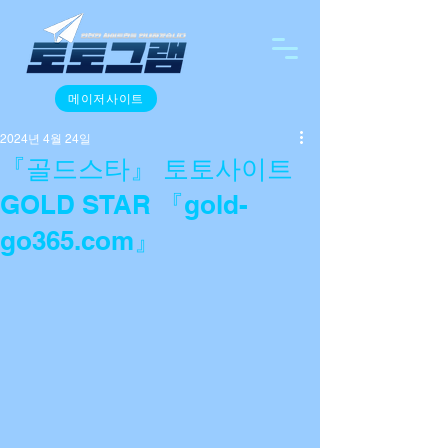
메이저사이트
2024년 4월 24일
『골드스타』 토토사이트
GOLD STAR 『gold-
go365.com』