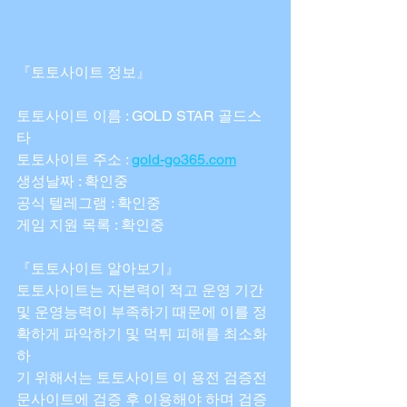
『토토사이트 정보』 
토토사이트 이름 : GOLD STAR 골드스
타 
토토사이트 주소 : 
gold-go365.com
생성날짜 : 확인중
공식 텔레그램 : 확인중
게임 지원 목록 : 확인중
『토토사이트 알아보기』 
토토사이트는 자본력이 적고 운영 기간 
및 운영능력이 부족하기 때문에 이를 정
확하게 파악하기 및 먹튀 피해를 최소화 
하
기 위해서는 토토사이트 이 용전 검증전
문사이트에 검증 후 이용해야 하며 검증