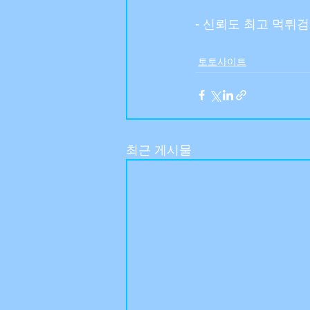
- 신뢰도 최고 먹튀
토토사이트
최근 게시물