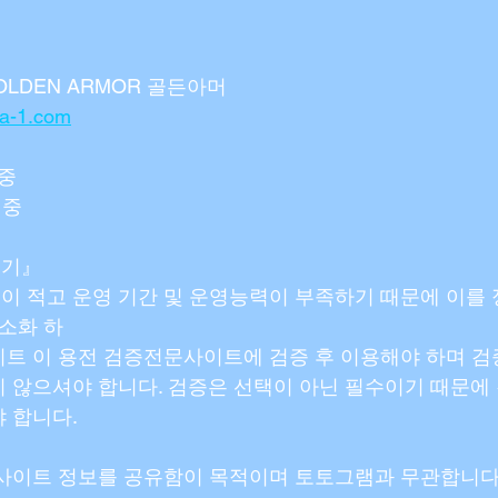
 
OLDEN ARMOR 골든아머
a-1.com
인중
인중
기』 
 적고 운영 기간 및 운영능력이 부족하기 때문에 이를
최소화 하
트 이 용전 검증전문사이트에 검증 후 이용해야 하며 검
 않으셔야 합니다. 검증은 선택이 아닌 필수이기 때문에
 합니다.
 사이트 정보를 공유함이 목적이며 토토그램과 무관합니다