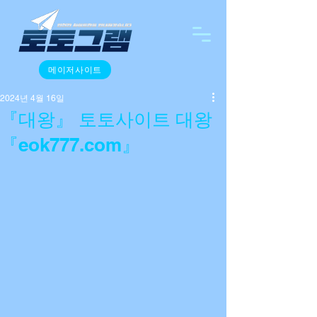
메이저사이트
2024년 4월 16일
『대왕』 토토사이트 대왕
『eok777.com』