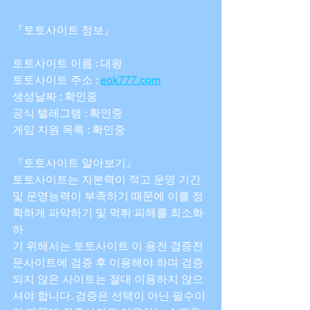
『토토사이트 정보』 
토토사이트 이름 : 대왕
토토사이트 주소 : 
eok777.com
생성날짜 : 확인중
공식 텔레그램 : 확인중
게임 지원 목록 : 확인중
『토토사이트 알아보기』 
토토사이트는 자본력이 적고 운영 기간 
및 운영능력이 부족하기 때문에 이를 정
확하게 파악하기 및 먹튀 피해를 최소화 
하
기 위해서는 토토사이트 이 용전 검증전
문사이트에 검증 후 이용해야 하며 검증
되지 않은 사이트는 절대 이용하지 않으
셔야 합니다. 검증은 선택이 아닌 필수이