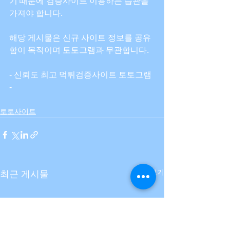
기 때문에 검증사이트 이용하는 습관을 
가져야 합니다.
해당 게시물은 신규 사이트 정보를 공유
함이 목적이며 토토그램과 무관합니다.
- 신뢰도 최고 먹튀검증사이트 토토그램 
-
토토사이트
전체 보기
최근 게시물