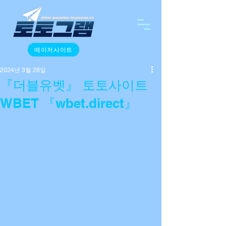
메이저사이트
2024년 3월 28일
『더블유벳』 토토사이트
WBET 『wbet.direct』