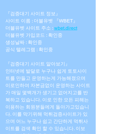
『검증대기 사이트 정보』
사이트 이름 : 더블유벳 『WBET』
더블유벳 ​​​​​사이트​​​ 주소 : 
wbet.direct
더블유벳 ​​​가입코드 : 확인중
생성날짜 : 확인중
공식 텔레그램 : 확인중
『검증대기 사이트 알아보기』 
인터넷에 발달로 누구나 쉽게 토토사이
트를 만들고 운영하는게 가능해졌으며 
이로인하여 자본금없이 운영하는 사이트
가 매일 몇백개가 생기고 없어지고를 반
복하고 있습니다. 이로 인한 모든 피해는 
이용하는 회원분들에게 돌아가고있습니
다. 이를 막기위해 먹튀검증사이트가 있
으며 어느 누구나 쉽고 간단하게 먹튀사
이트를 검색 확인 할 수 있습니다. 이보