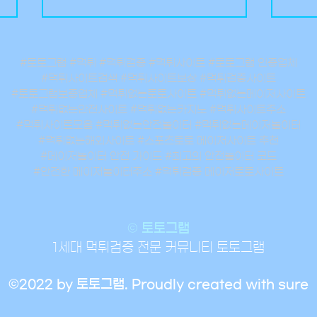
#토토그램 #먹튀 #먹튀검증 #먹튀사이트 #토토그램 인증업체
#먹튀사이트검색 #먹튀사이트보상 #먹튀검증사이트
#토토그램보증업체 #먹튀없는토토사이트 #먹튀없는메이저사이트
#먹튀없는안전사이트 #먹튀없는카지노 #먹튀사이트주소
#먹튀사이트모음 #먹튀없는안전놀이터 #먹튀없는메이저놀이터
#먹튀없는해외사이트 #스포츠토토 메이저사이트 추천
『큐 먹튀검증』 『Q /
『메
#메이저놀이터 안전 가이드 #최고의 안전놀이터 코드
qqn114.com』
『MA
#안전한 메이저놀이터주소 #먹튀검증 메이저토토사이트
©
토토그램
1세대 먹튀검증 전문 커뮤니티 토토그램
©2022 by 토토그램. Proudly created with sure