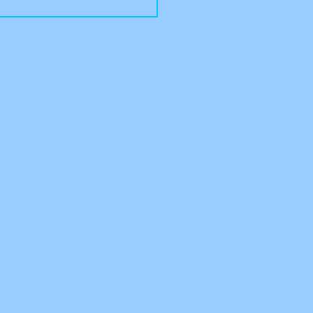
이드 먹튀검증』
DE / x-mmm.com』