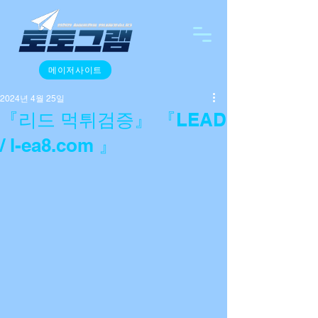
메이저사이트
2024년 4월 25일
『리드 먹튀검증』 『LEAD
/ l-ea8.com 』