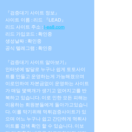
『검증대기 사이트 정보』
사이트 이름 : 리드 『LEAD』
리드 ​​​​​사이트​​​ 주소 : 
l-ea8.com
리드 ​​​가입코드 : 확인중
생성날짜 : 확인중
공식 텔레그램 : 확인중
『검증대기 사이트 알아보기』 
인터넷에 발달로 누구나 쉽게 토토사이
트를 만들고 운영하는게 가능해졌으며 
이로인하여 자본금없이 운영하는 사이트
가 매일 몇백개가 생기고 없어지고를 반
복하고 있습니다. 이로 인한 모든 피해는 
이용하는 회원분들에게 돌아가고있습니
다. 이를 막기위해 먹튀검증사이트가 있
으며 어느 누구나 쉽고 간단하게 먹튀사
이트를 검색 확인 할 수 있습니다. 이보