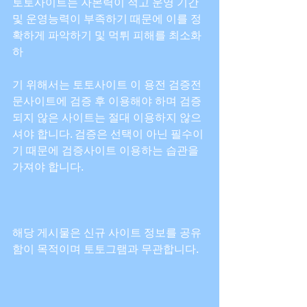
토토사이트는 자본력이 적고 운영 기간 
및 운영능력이 부족하기 때문에 이를 정
확하게 파악하기 및 먹튀 피해를 최소화 
하
기 위해서는 토토사이트 이 용전 검증전
문사이트에 검증 후 이용해야 하며 검증
되지 않은 사이트는 절대 이용하지 않으
셔야 합니다. 검증은 선택이 아닌 필수이
기 때문에 검증사이트 이용하는 습관을 
가져야 합니다.
해당 게시물은 신규 사이트 정보를 공유
함이 목적이며 토토그램과 무관합니다.