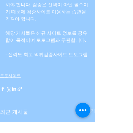
셔야 합니다. 검증은 선택이 아닌 필수이
기 때문에 검증사이트 이용하는 습관을 
가져야 합니다.
해당 게시물은 신규 사이트 정보를 공유
함이 목적이며 토토그램과 무관합니다.
- 신뢰도 최고 먹튀검증사이트 토토그램 
-
토토사이트
전체 보기
최근 게시물