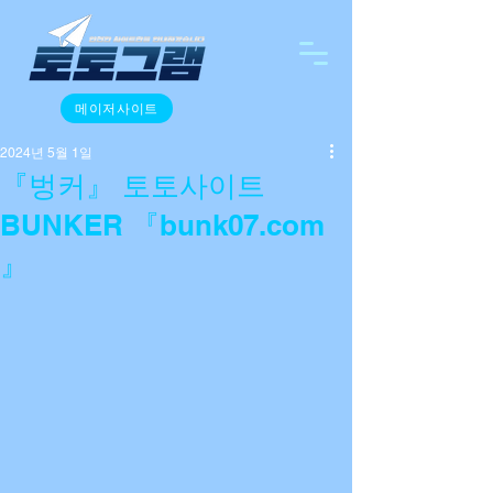
메이저사이트
2024년 5월 1일
『벙커』 토토사이트
BUNKER 『bunk07.com
』