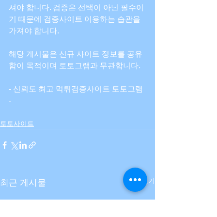
셔야 합니다. 검증은 선택이 아닌 필수이
기 때문에 검증사이트 이용하는 습관을 
가져야 합니다.
해당 게시물은 신규 사이트 정보를 공유
함이 목적이며 토토그램과 무관합니다.
- 신뢰도 최고 먹튀검증사이트 토토그램 
-
토토사이트
전체 보기
최근 게시물