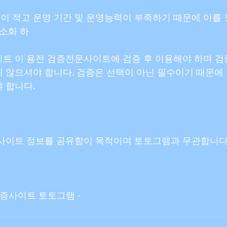
 적고 운영 기간 및 운영능력이 부족하기 때문에 이를
최소화 하
트 이 용전 검증전문사이트에 검증 후 이용해야 하며 검
 않으셔야 합니다. 검증은 선택이 아닌 필수이기 때문에
 합니다.
 사이트 정보를 공유함이 목적이며 토토그램과 무관합니다
검증사이트 토토그램 -