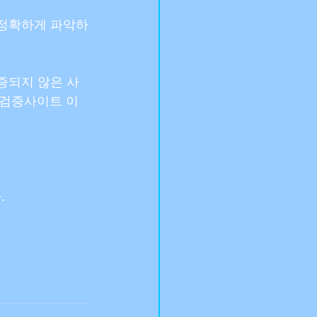
 정확하게 파악하
증되지 않은 사
 검증사이트 이
.