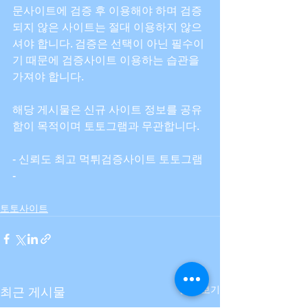
문사이트에 검증 후 이용해야 하며 검증
되지 않은 사이트는 절대 이용하지 않으
셔야 합니다. 검증은 선택이 아닌 필수이
기 때문에 검증사이트 이용하는 습관을 
가져야 합니다.
해당 게시물은 신규 사이트 정보를 공유
함이 목적이며 토토그램과 무관합니다.
- 신뢰도 최고 먹튀검증사이트 토토그램 
-
토토사이트
전체 보기
최근 게시물