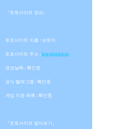
『토토사이트 정보』 
토토사이트 이름 : 브릿지
토토사이트 주소 : 
brg-slot.kro.kr
생성날짜 : 확인중
공식 텔레그램 : 확인중
게임 지원 목록 : 확인중
『토토사이트 알아보기』 