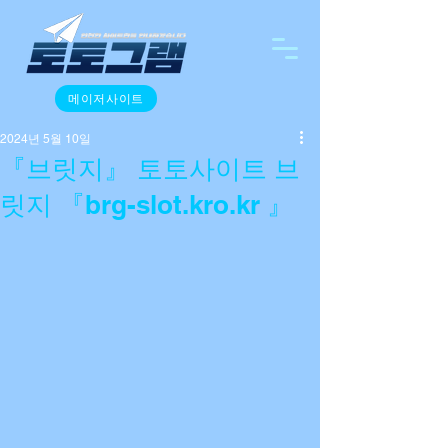
메이저사이트
2024년 5월 10일
『브릿지』 토토사이트 브
릿지 『brg-slot.kro.kr 』