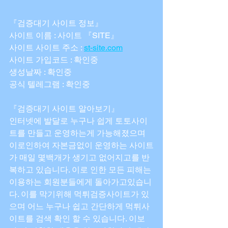
『검증대기 사이트 정보』
사이트 이름 : 사이트 『SITE』
사이트 ​​​​​사이트​​​ 주소 : 
st-site.com
사이트 ​​​가입코드 : 확인중
생성날짜 : 확인중
공식 텔레그램 : 확인중
『검증대기 사이트 알아보기』 
인터넷에 발달로 누구나 쉽게 토토사이
트를 만들고 운영하는게 가능해졌으며 
이로인하여 자본금없이 운영하는 사이트
가 매일 몇백개가 생기고 없어지고를 반
복하고 있습니다. 이로 인한 모든 피해는 
이용하는 회원분들에게 돌아가고있습니
다. 이를 막기위해 먹튀검증사이트가 있
으며 어느 누구나 쉽고 간단하게 먹튀사
이트를 검색 확인 할 수 있습니다. 이보