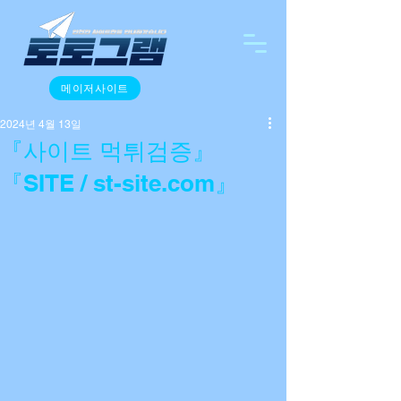
메이저사이트
2024년 4월 13일
『사이트 먹튀검증』
『SITE / st-site.com』