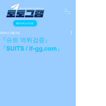
메이저사이트
2024년 5월 2일
『슈트 먹튀검증』
『SUITS / lf-gg.com』