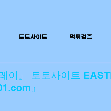
토토사이트
먹튀검증
이』 토토사이트 EAST
01.com』