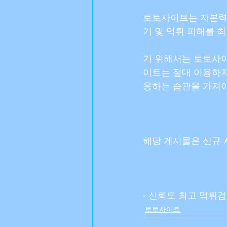
토토사이트는 자본력이
기 및 먹튀 피해를 
기 위해서는 토토사이
이트는 절대 이용하지
용하는 습관을 가져야
해당 게시물은 신규
- 신뢰도 최고 먹튀
토토사이트