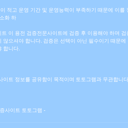
 적고 운영 기간 및 운영능력이 부족하기 때문에 이를
최소화 하
트 이 용전 검증전문사이트에 검증 후 이용해야 하며 검
 않으셔야 합니다. 검증은 선택이 아닌 필수이기 때문에
 합니다.
 사이트 정보를 공유함이 목적이며 토토그램과 무관합니다
검증사이트 토토그램 -