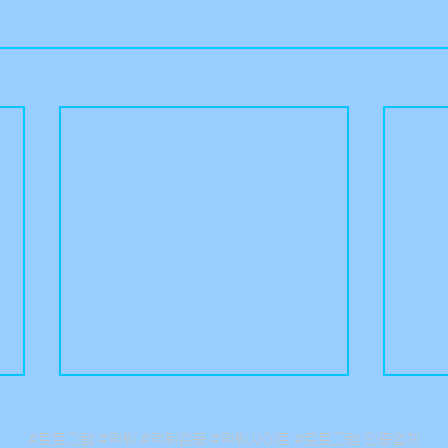
#토토그램 #먹튀 #먹튀검증 #먹튀사이트 #토토그램 인증업체