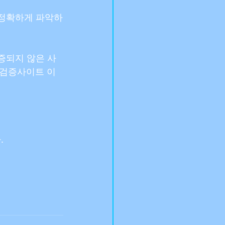
 정확하게 파악하
증되지 않은 사
 검증사이트 이
.