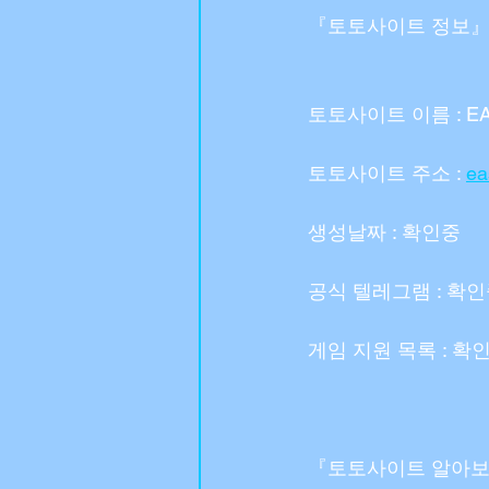
『토토사이트 정보』
토토사이트 이름 : E
토토사이트 주소 : 
ea
생성날짜 : 확인중
공식 텔레그램 : 확
게임 지원 목록 : 확
『토토사이트 알아보