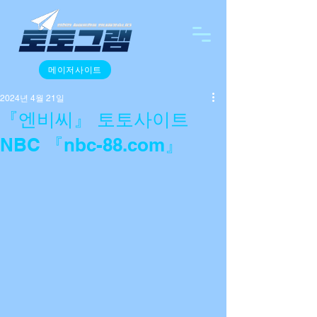
메이저사이트
2024년 4월 21일
『엔비씨』 토토사이트
NBC 『nbc-88.com』