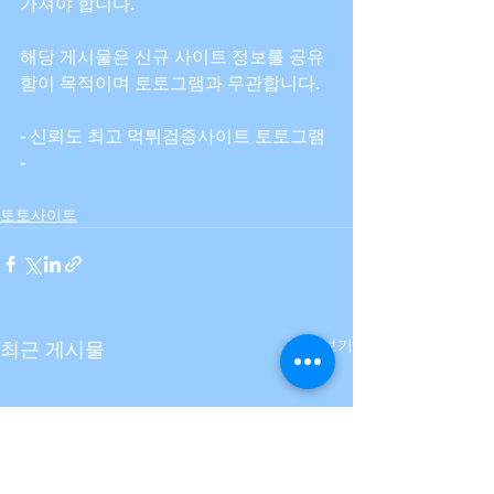
가져야 합니다.
해당 게시물은 신규 사이트 정보를 공유
함이 목적이며 토토그램과 무관합니다.
- 신뢰도 최고 먹튀검증사이트 토토그램 
-
토토사이트
전체 보기
최근 게시물