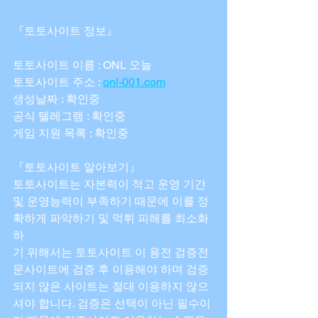
『토토사이트 정보』 
토토사이트 이름 : ONL 오늘
토토사이트 주소 : 
onl-001.com
생성날짜 : 확인중
공식 텔레그램 : 확인중
게임 지원 목록 : 확인중
『토토사이트 알아보기』 
토토사이트는 자본력이 적고 운영 기간 
및 운영능력이 부족하기 때문에 이를 정
확하게 파악하기 및 먹튀 피해를 최소화 
하
기 위해서는 토토사이트 이 용전 검증전
문사이트에 검증 후 이용해야 하며 검증
되지 않은 사이트는 절대 이용하지 않으
셔야 합니다. 검증은 선택이 아닌 필수이