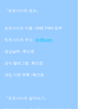
『토토사이트 정보』 
토토사이트 이름 : ONE TWO 원투
토토사이트 주소 : 
ot-98.com
생성날짜 : 확인중
공식 텔레그램 : 확인중
게임 지원 목록 : 확인중
『토토사이트 알아보기』 