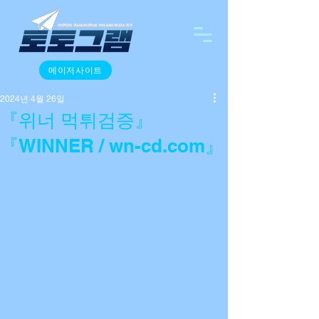
메이저사이트
2024년 4월 26일
『위너 먹튀검증』
『WINNER / wn-cd.com』