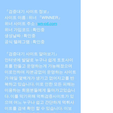
『검증대기 사이트 정보』
사이트 이름 : 위너 『WINNER』
위너 ​​​​​사이트​​​ 주소 : 
wn-cd.com
위너 ​​​가입코드 : 확인중
생성날짜 : 확인중
공식 텔레그램 : 확인중
『검증대기 사이트 알아보기』 
인터넷에 발달로 누구나 쉽게 토토사이
트를 만들고 운영하는게 가능해졌으며 
이로인하여 자본금없이 운영하는 사이트
가 매일 몇백개가 생기고 없어지고를 반
복하고 있습니다. 이로 인한 모든 피해는 
이용하는 회원분들에게 돌아가고있습니
다. 이를 막기위해 먹튀검증사이트가 있
으며 어느 누구나 쉽고 간단하게 먹튀사
이트를 검색 확인 할 수 있습니다. 이보