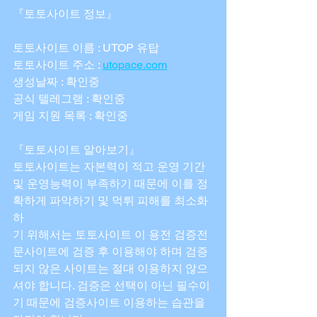
『토토사이트 정보』 
토토사이트 이름 : UTOP 유탑
토토사이트 주소 : 
utopace.com
생성날짜 : 확인중
공식 텔레그램 : 확인중
게임 지원 목록 : 확인중
『토토사이트 알아보기』 
토토사이트는 자본력이 적고 운영 기간 
및 운영능력이 부족하기 때문에 이를 정
확하게 파악하기 및 먹튀 피해를 최소화 
하
기 위해서는 토토사이트 이 용전 검증전
문사이트에 검증 후 이용해야 하며 검증
되지 않은 사이트는 절대 이용하지 않으
셔야 합니다. 검증은 선택이 아닌 필수이
기 때문에 검증사이트 이용하는 습관을 