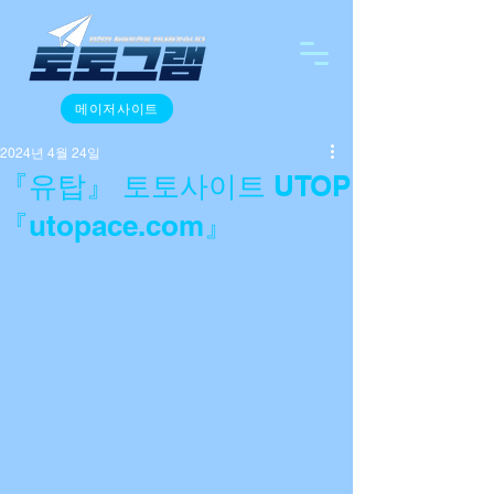
메이저사이트
2024년 4월 24일
『유탑』 토토사이트 UTOP
『utopace.com』