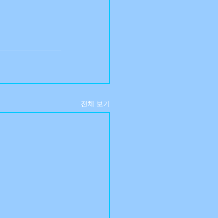
전체 보기