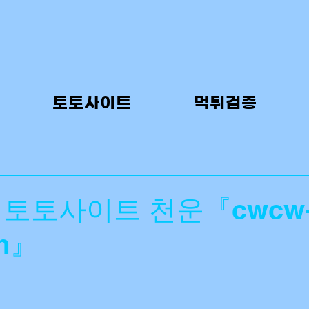
토토사이트
먹튀검증
토토사이트 천운『cwcw
om』