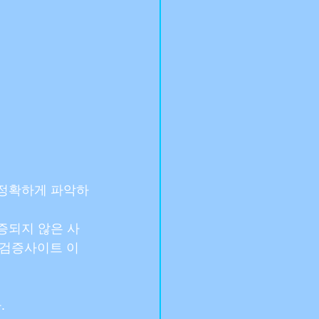
 정확하게 파악하
증되지 않은 사
 검증사이트 이
.