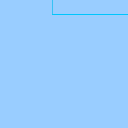
『아카데미』 토토사이트
ACADEMY 『acd-11.com 』