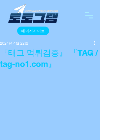
메이저사이트
2024년 4월 22일
『태그 먹튀검증』 『TAG /
tag-no1.com』