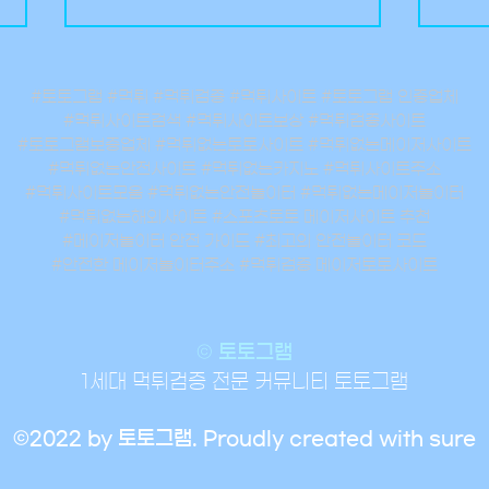
#토토그램 #먹튀 #먹튀검증 #먹튀사이트 #토토그램 인증업체
#먹튀사이트검색 #먹튀사이트보상 #먹튀검증사이트
#토토그램보증업체 #먹튀없는토토사이트 #먹튀없는메이저사이트
#먹튀없는안전사이트 #먹튀없는카지노 #먹튀사이트주소
#먹튀사이트모음 #먹튀없는안전놀이터 #먹튀없는메이저놀이터
#먹튀없는해외사이트 #스포츠토토 메이저사이트 추천
『큐 먹튀검증』 『Q /
『메
#메이저놀이터 안전 가이드 #최고의 안전놀이터 코드
qqn114.com』
『MA
#안전한 메이저놀이터주소 #먹튀검증 메이저토토사이트
©
토토그램
1세대 먹튀검증 전문 커뮤니티 토토그램
©2022 by 토토그램. Proudly created with sure