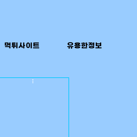
먹튀사이트
유용한정보