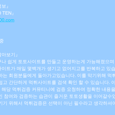
정보』
0 TEN』
000.com
인중
알아보기』 
구나 쉽게 토토사이트를 만들고 운영하는게 가능해졌으며
이트가 매일 몇백개가 생기고 없어지고를 반복하고 있습
용하는 회원분들에게 돌아가고있습니다. 이를 막기위해 먹
쉽고 간단하게 먹튀사이트를 검색 확인 할 수 있습니다. 이
 해당 먹튀검증 커뮤티니에 검증 요청하여 정확한 내용을
적인 참여와 검증하는 습관이 즐거운 토토생활을 이어갈수
키기 위해서 먹튀검증은 선택이 아닌 필수라고 생각하셔야