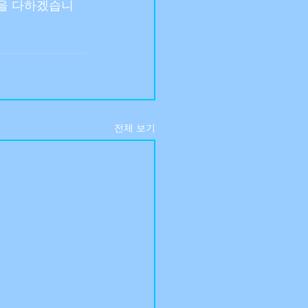
선을 다하겠습니
전체 보기