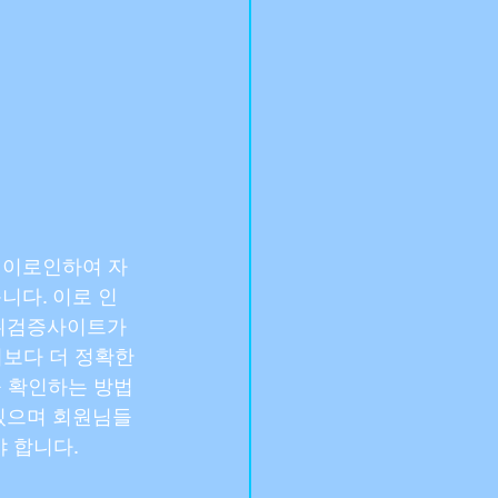
 이로인하여 자
니다. 이로 인
튀검증사이트가 
보다 더 정확한 
 확인하는 방법
있으며 회원님들
 합니다.