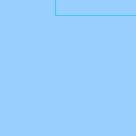
『아카데미』 토토사이트
ACADEMY 『acd-11.com 』