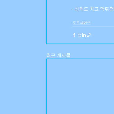
- 신뢰도 최고 먹튀
토토사이트
최근 게시물