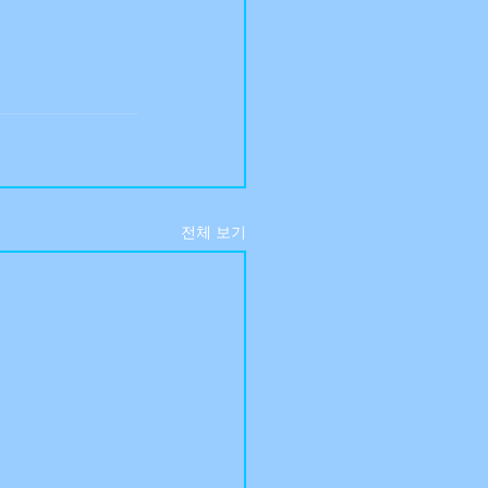
전체 보기