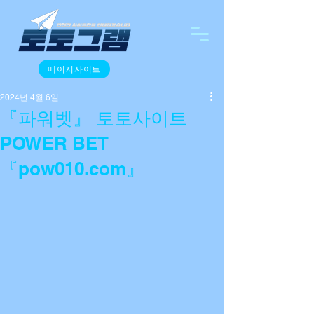
메이저사이트
2024년 4월 6일
『파워벳』 토토사이트
POWER BET
『pow010.com』