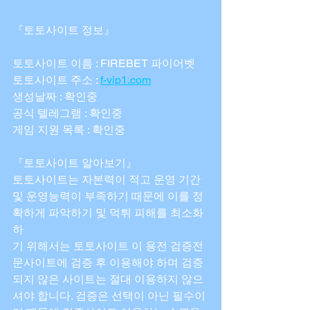
『토토사이트 정보』 
토토사이트 이름 : FIREBET 파이어벳
토토사이트 주소 : 
f-vip1.com
생성날짜 : 확인중
공식 텔레그램 : 확인중
게임 지원 목록 : 확인중
『토토사이트 알아보기』 
토토사이트는 자본력이 적고 운영 기간 
및 운영능력이 부족하기 때문에 이를 정
확하게 파악하기 및 먹튀 피해를 최소화 
하
기 위해서는 토토사이트 이 용전 검증전
문사이트에 검증 후 이용해야 하며 검증
되지 않은 사이트는 절대 이용하지 않으
셔야 합니다. 검증은 선택이 아닌 필수이