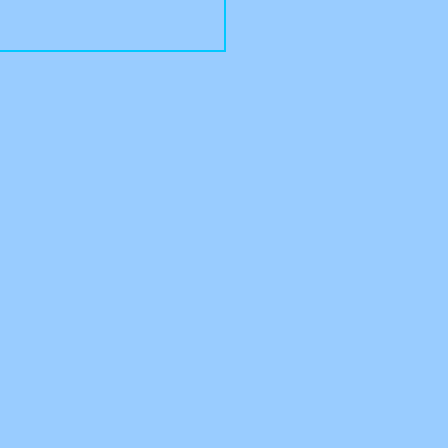
키가든』 토토사이트
KEY GARDEN 『mk-
com 』