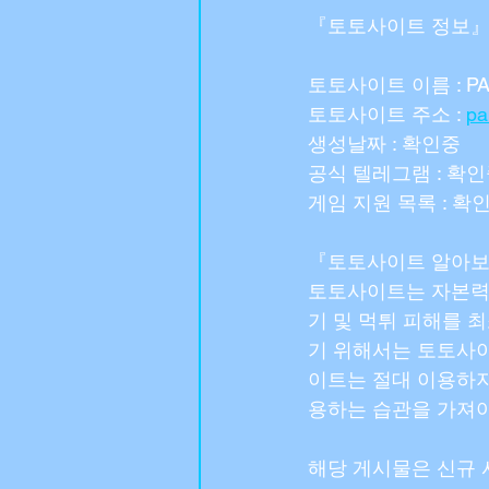
『토토사이트 정보』
토토사이트 이름 : P
토토사이트 주소 : 
pa
생성날짜 : 확인중
공식 텔레그램 : 확
게임 지원 목록 : 확
『토토사이트 알아보
토토사이트는 자본력이
기 및 먹튀 피해를 
기 위해서는 토토사이
이트는 절대 이용하지
용하는 습관을 가져야
해당 게시물은 신규