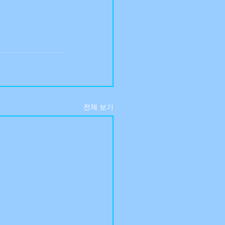
전체 보기