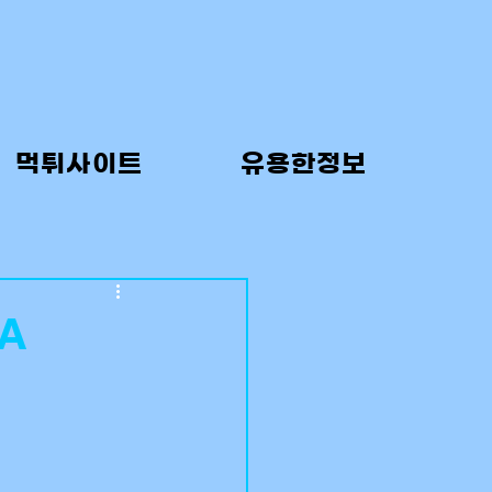
먹튀사이트
유용한정보
A