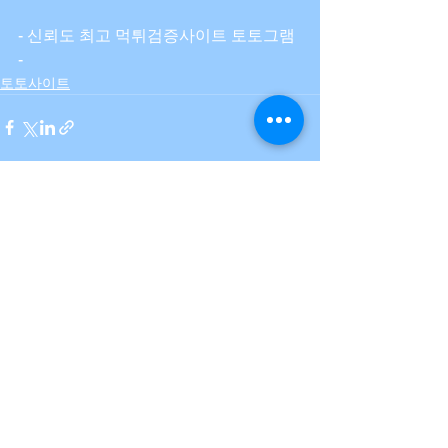
- 신뢰도 최고 먹튀검증사이트 토토그램 
-
토토사이트
전체 보기
최근 게시물