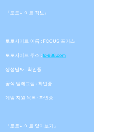
『토토사이트 정보』 
토토사이트 이름 : FOCUS 포커스
토토사이트 주소 : 
fc-888.com
생성날짜 : 확인중
공식 텔레그램 : 확인중
게임 지원 목록 : 확인중
『토토사이트 알아보기』 