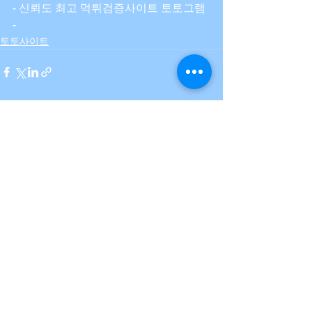
- 신뢰도 최고 먹튀검증사이트 토토그램 
-
토토사이트
전체 보기
최근 게시물