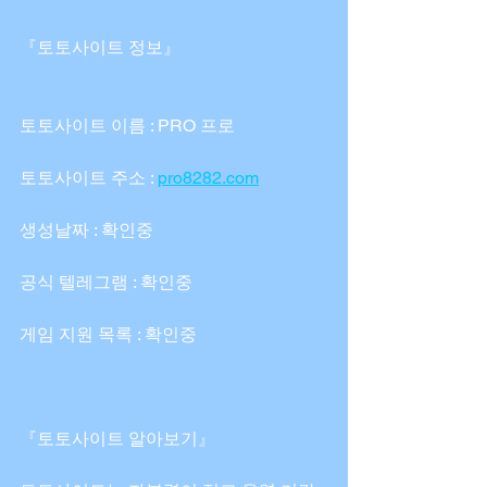
『토토사이트 정보』 
토토사이트 이름 : PRO 프로
토토사이트 주소 : 
pro8282.com
생성날짜 : 확인중
공식 텔레그램 : 확인중
게임 지원 목록 : 확인중
『토토사이트 알아보기』 