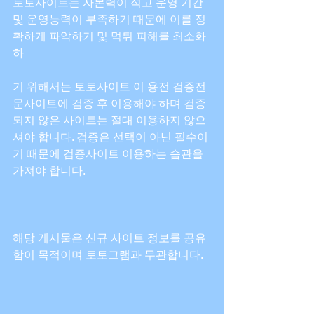
토토사이트는 자본력이 적고 운영 기간 
및 운영능력이 부족하기 때문에 이를 정
확하게 파악하기 및 먹튀 피해를 최소화 
하
기 위해서는 토토사이트 이 용전 검증전
문사이트에 검증 후 이용해야 하며 검증
되지 않은 사이트는 절대 이용하지 않으
셔야 합니다. 검증은 선택이 아닌 필수이
기 때문에 검증사이트 이용하는 습관을 
가져야 합니다.
해당 게시물은 신규 사이트 정보를 공유
함이 목적이며 토토그램과 무관합니다.