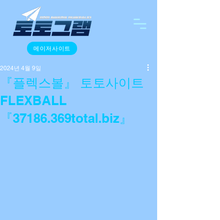
메이저사이트
2024년 4월 9일
『플렉스볼』 토토사이트
FLEXBALL
『37186.369total.biz』