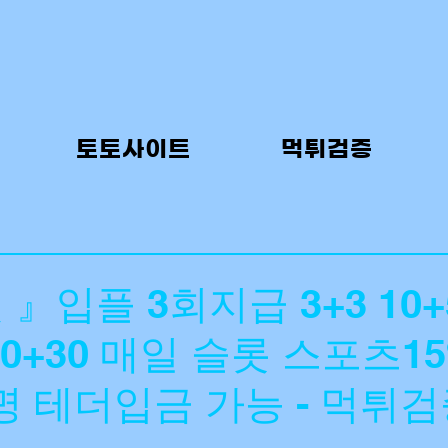
토토사이트
먹튀검증
』입플 3회지급 3+3 10+5
100+30 매일 슬롯 스포츠1
명 테더입금 가능 - 먹튀