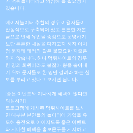
가 먹튀놀이터라고 의심해 볼 필요성이 
있습니다.
메이저놀이터 추천의 경우 이용자들이 
안정적으로 구축되어 있고 튼튼한 자본
금으로 인해 유입을 중점으로 운영하기
보단 튼튼한 내실을 다지고자 하지 이처
럼 문자테 테러와 같은 불필요한 지출은 
하지 않습니다. 허나 먹튀사이트의 경우 
한 명의 회원이라도 붙잡아 뽕을 뽑아내
기 위해 문자들로 한 명만 걸려라 하는 심
보를 부리고 있다고 보시면 됩니다.
[좋은 이벤트와 지나치게 혜택이 많다면 
의심하기]
토토그램에 게시된 먹튀사이트를 보시
면 대부분 본인들의 놀이터에 가입을 유
도해 충전으로 이어지도록 좋은 이벤트
와 지나친 혜택을 홍보문구를 게시하고 