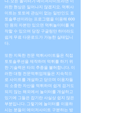
다. 모든 놀이터가 메이저사이트라면 이
러한 현상은 일어나지 않겠지요. 먹튀사
이트는 토토에 관심이 없는 일반인도 토
토솔루션이라는 프로그램을 이용해 600
만 원의 자본만 있으면 먹튀놀이터를 제
작할 수 있으며 당장 구글링만 하더라도 
쉽게 무료 다운로드가 가능한 실태입니
다.
또한 지독한 전문 먹튀사이트들은 직접 
토토솔루션을 제작하며 먹튀를 하기 위
한 기술력은 타의 추종을 불허합니다. 이
러한 대형 전문먹튀업체들은 지속적으
로 사이트를 개설하고 닫으며 이용자들
의 소중한 자산을 먹튀하며 쉽게 검거도 
되지 않는 해외에서 놀이터를 개설하고 
있기에 그들은 잡기란 사실상 쉽지 않은 
부분입니다. 그렇기에 놀이터를 이용하
시는 분들이 메이저사이트 구분하는 방