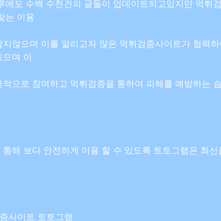
하루에도 수백 수천건의 글들이 업데이트되고있지만 먹튀
찾는 이용
많지않으며 이를 알리고자 많은 먹튀검증사이트가 협력하여
있으며 이
극적으로 참여하고 먹튀검증을 통하여 피해를 예방하는 습
통해 보다 안전하게 이용 할 수 있도록 토토그램은 최
검증사이트 토토그램