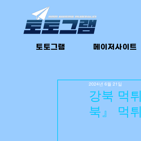
토토그램
메이저사이트
2024년 6월 21일
강북 먹
북』 먹튀