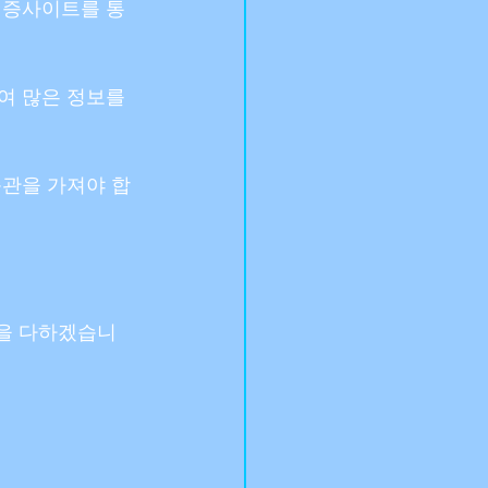
검증사이트를 통
 많은 정보를 
관을 가져야 합
선을 다하겠습니