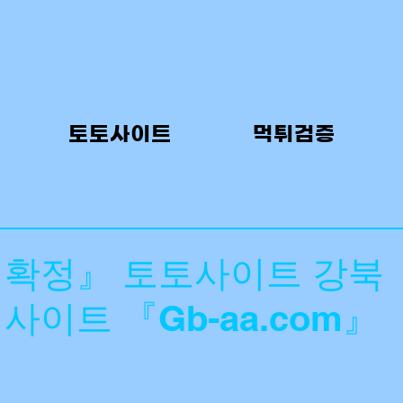
토토사이트
먹튀검증
튀확정』 토토사이트 강북
사이트 『Gb-aa.com』