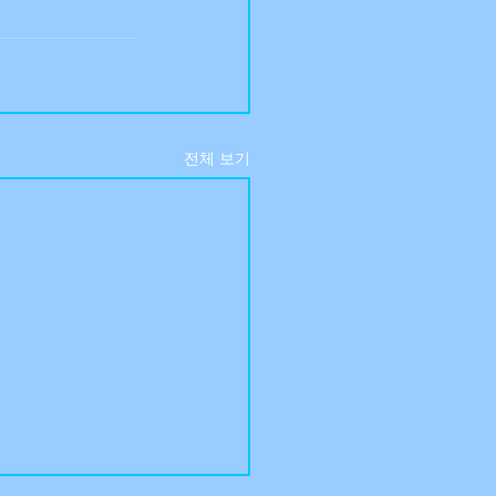
전체 보기