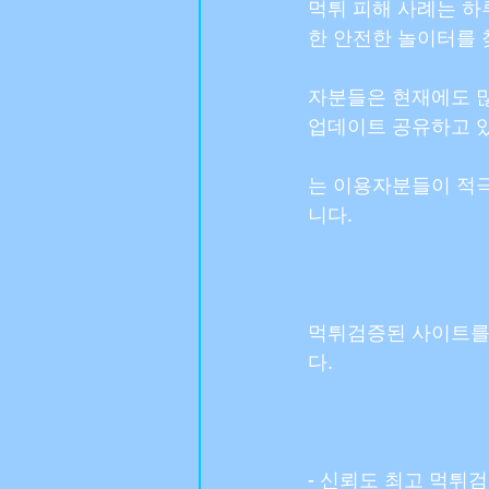
먹튀 피해 사례는 
한 안전한 놀이터를 
자분들은 현재에도 
업데이트 공유하고 
는 이용자분들이 적
니다.
먹튀검증된 사이트를 
다.
- 신뢰도 최고 먹튀