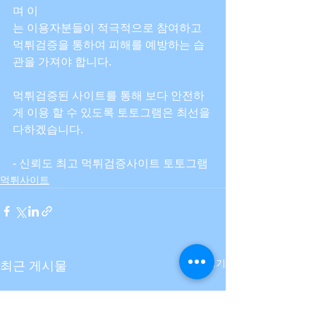
며 이
는 이용자분들이 적극적으로 참여하고 
먹튀검증을 통하여 피해를 예방하는 습
관을 가져야 합니다.
먹튀검증된 사이트를 통해 보다 안전하
게 이용 할 수 있도록 토토그램은 최선을 
다하겠습니다.
- 신뢰도 최고 먹튀검증사이트 토토그램
먹튀사이트
전체 보기
최근 게시물