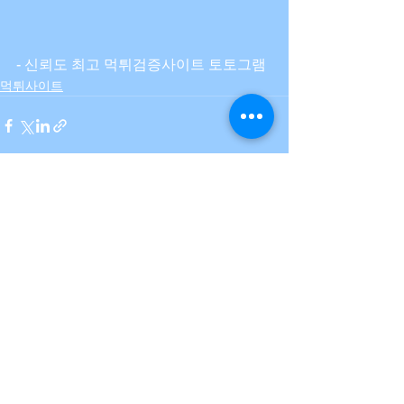
- 신뢰도 최고 먹튀검증사이트 토토그램
먹튀사이트
전체 보기
최근 게시물