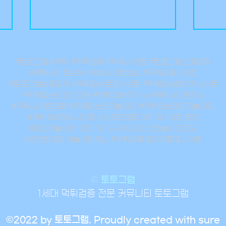
#토토그램 #먹튀 #먹튀검증 #먹튀사이트 #토토그램 인증업체
#먹튀사이트검색 #먹튀사이트보상 #먹튀검증사이트
#토토그램보증업체 #먹튀없는토토사이트 #먹튀없는메이저사이트
#먹튀없는안전사이트 #먹튀없는카지노 #먹튀사이트주소
#먹튀사이트모음 #먹튀없는안전놀이터 #먹튀없는메이저놀이터
#먹튀없는해외사이트 #스포츠토토 메이저사이트 추천
오라클 먹튀확정』 토토사이
렉스
#메이저놀이터 안전 가이드 #최고의 안전놀이터 코드
트 오라클 『ORACLE』 먹튀
렉스
#안전한 메이저놀이터주소 #먹튀검증 메이저토토사이트
사이트 『oc-365b.com』
『le
©
토토그램
1세대 먹튀검증 전문 커뮤니티 토토그램
©2022 by 토토그램. Proudly created with sure