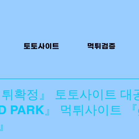
토토사이트
먹튀검증
먹튀확정』 토토사이트 대
D PARK』 먹튀사이트 『g
m』