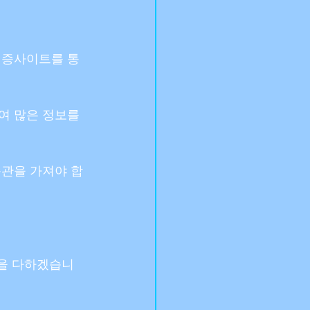
검증사이트를 통
 많은 정보를 
관을 가져야 합
선을 다하겠습니