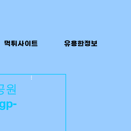
먹튀사이트
유용한정보
공원
p-