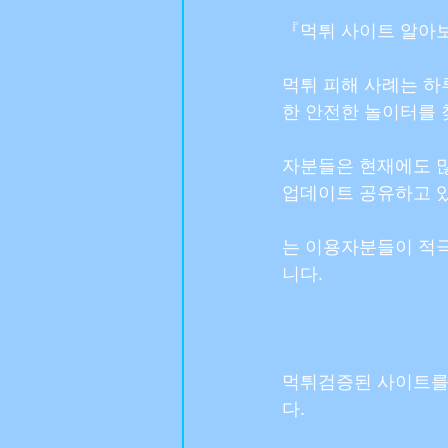
『먹튀 사이트 알아
먹튀 피해 사례는 
한 안전한 놀이터를 
자분들은 현재에도 
업데이트 공유하고 
는 이용자분들이 적
니다.
먹튀검증된 사이트를 
다.