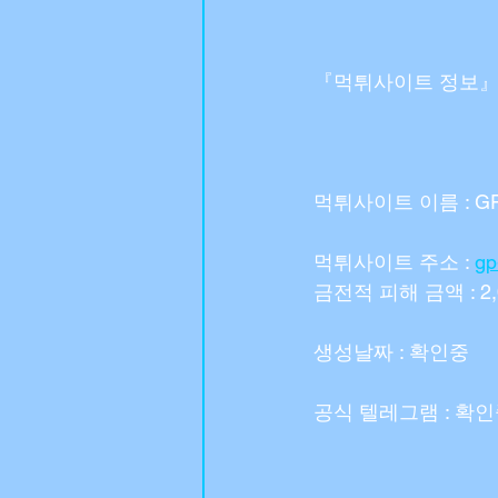
『먹튀사이트 정보
먹튀사이트 이름 : G
먹튀사이트 주소 : 
gp
금전적 피해 금액 : 2,
생성날짜 : 확인중
공식 텔레그램 : 확