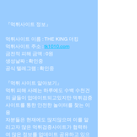
『먹튀사이트 정보』
먹튀사이트 이름 : THE KING 더킹 
먹튀사이트 주소 : 
tk1010.com
금전적 피해 금액 : 0원
생성날짜 : 확인중
공식 텔레그램 : 확인중
『먹튀 사이트 알아보기』 
먹튀 피해 사례는 하루에도 수백 수천건
의 글들이 업데이트되고있지만 먹튀검증
사이트를 통한 안전한 놀이터를 찾는 이
용
자분들은 현재에도 많지않으며 이를 알
리고자 많은 먹튀검증사이트가 협력하
여 많은 정보를 업데이트 공유하고 있으