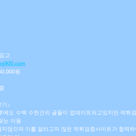
』
도밍고
g900.com
0,000원
인중
보기』 
하루에도 수백 수천건의 글들이 업데이트되고있지만 먹튀
찾는 이용
많지않으며 이를 알리고자 많은 먹튀검증사이트가 협력하여