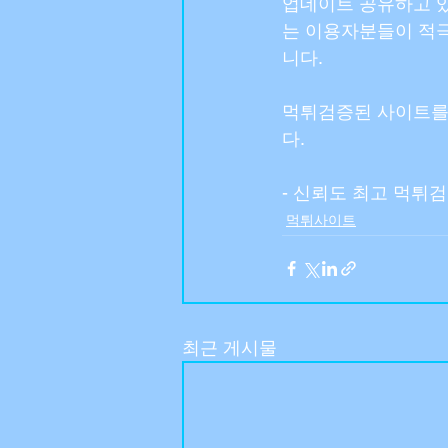
업데이트 공유하고 
는 이용자분들이 적
니다.
먹튀검증된 사이트를 
다.
- 신뢰도 최고 먹튀
먹튀사이트
최근 게시물