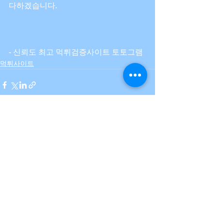
다하겠습니다.
- 신뢰도 최고 먹튀검증사이트 토토그램
먹튀사이트
전체 보기
최근 게시물