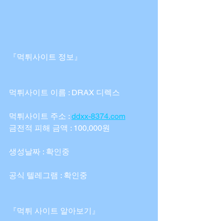
『먹튀사이트 정보』
먹튀사이트 이름 : DRAX 디렉스
먹튀사이트 주소 : 
ddxx-8374.com
금전적 피해 금액 : 100,000원
생성날짜 : 확인중
공식 텔레그램 : 확인중
『먹튀 사이트 알아보기』 