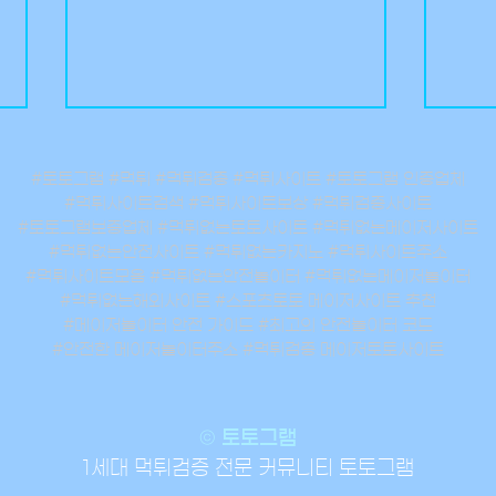
#토토그램 #먹튀 #먹튀검증 #먹튀사이트 #토토그램 인증업체
#먹튀사이트검색 #먹튀사이트보상 #먹튀검증사이트
#토토그램보증업체 #먹튀없는토토사이트 #먹튀없는메이저사이트
#먹튀없는안전사이트 #먹튀없는카지노 #먹튀사이트주소
#먹튀사이트모음 #먹튀없는안전놀이터 #먹튀없는메이저놀이터
#먹튀없는해외사이트 #스포츠토토 메이저사이트 추천
오라클 먹튀확정』 토토사이
렉스
#메이저놀이터 안전 가이드 #최고의 안전놀이터 코드
트 오라클 『ORACLE』 먹튀
렉스
#안전한 메이저놀이터주소 #먹튀검증 메이저토토사이트
사이트 『oc-365b.com』
『le
©
토토그램
1세대 먹튀검증 전문 커뮤니티 토토그램