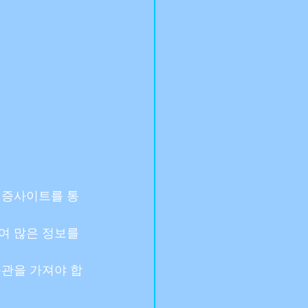
검증사이트를 통
 많은 정보를 
관을 가져야 합