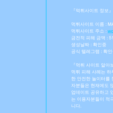
『먹튀사이트 정보
먹튀사이트 이름 : M
먹튀사이트 주소 : 
wo
금전적 피해 금액 : 51
생성날짜 : 확인중
공식 텔레그램 : 확
『먹튀 사이트 알아
먹튀 피해 사례는 
한 안전한 놀이터를 
자분들은 현재에도 
업데이트 공유하고 
는 이용자분들이 적
니다.