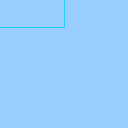
 먹튀확정』 토토사이트
 『LEX』 먹튀사이트
x-73.com』