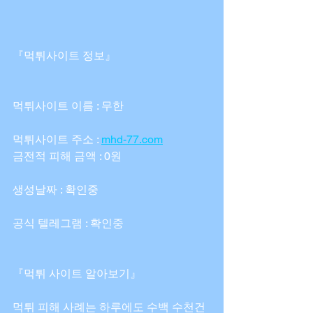
『먹튀사이트 정보』
먹튀사이트 이름 : 무한
먹튀사이트 주소 : 
mhd-77.com
금전적 피해 금액 : 0원
생성날짜 : 확인중
공식 텔레그램 : 확인중
『먹튀 사이트 알아보기』 
먹튀 피해 사례는 하루에도 수백 수천건