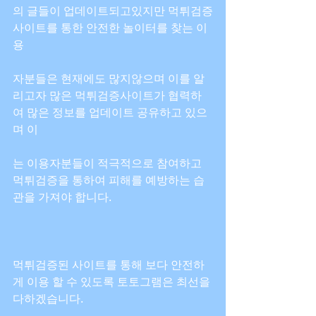
의 글들이 업데이트되고있지만 먹튀검증
사이트를 통한 안전한 놀이터를 찾는 이
용
자분들은 현재에도 많지않으며 이를 알
리고자 많은 먹튀검증사이트가 협력하
여 많은 정보를 업데이트 공유하고 있으
며 이
는 이용자분들이 적극적으로 참여하고 
먹튀검증을 통하여 피해를 예방하는 습
관을 가져야 합니다.
먹튀검증된 사이트를 통해 보다 안전하
게 이용 할 수 있도록 토토그램은 최선을 
다하겠습니다.