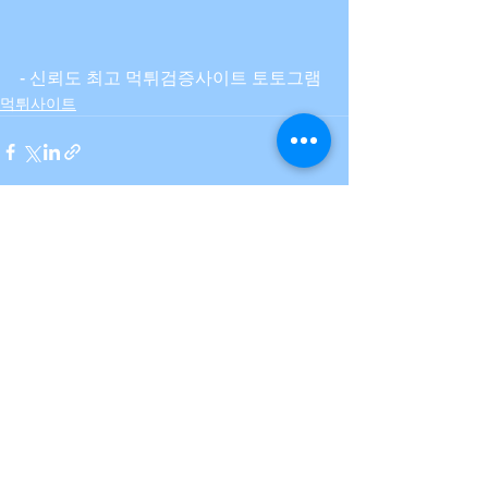
- 신뢰도 최고 먹튀검증사이트 토토그램
먹튀사이트
전체 보기
최근 게시물