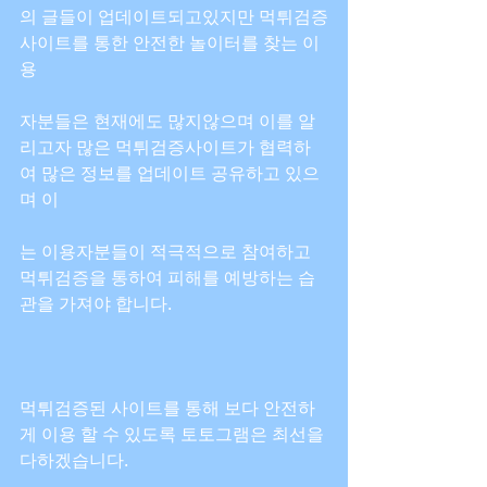
의 글들이 업데이트되고있지만 먹튀검증
사이트를 통한 안전한 놀이터를 찾는 이
용
자분들은 현재에도 많지않으며 이를 알
리고자 많은 먹튀검증사이트가 협력하
여 많은 정보를 업데이트 공유하고 있으
며 이
는 이용자분들이 적극적으로 참여하고 
먹튀검증을 통하여 피해를 예방하는 습
관을 가져야 합니다.
먹튀검증된 사이트를 통해 보다 안전하
게 이용 할 수 있도록 토토그램은 최선을 
다하겠습니다.