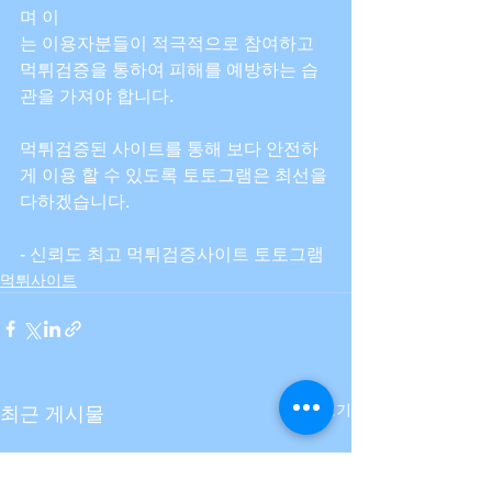
며 이
는 이용자분들이 적극적으로 참여하고 
먹튀검증을 통하여 피해를 예방하는 습
관을 가져야 합니다.
먹튀검증된 사이트를 통해 보다 안전하
게 이용 할 수 있도록 토토그램은 최선을 
다하겠습니다.
- 신뢰도 최고 먹튀검증사이트 토토그램
먹튀사이트
전체 보기
최근 게시물