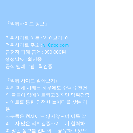
『먹튀사이트 정보』
먹튀사이트 이름 : V10 브이10 
먹튀사이트 주소 : 
v10abc.com
금전적 피해 금액 : 350,000원
생성날짜 : 확인중
공식 텔레그램 : 확인중
『먹튀 사이트 알아보기』 
먹튀 피해 사례는 하루에도 수백 수천건
의 글들이 업데이트되고있지만 먹튀검증
사이트를 통한 안전한 놀이터를 찾는 이
용
자분들은 현재에도 많지않으며 이를 알
리고자 많은 먹튀검증사이트가 협력하
여 많은 정보를 업데이트 공유하고 있으