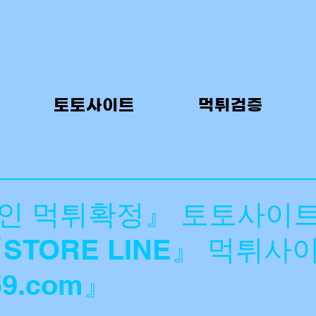
토토사이트
먹튀검증
인 먹튀확정』 토토사이트
STORE LINE』 먹튀사
59.com』