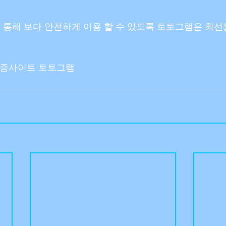
통해 보다 안전하게 이용 할 수 있도록 토토그램은 최
검증사이트 토토그램