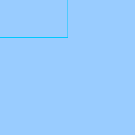
 먹튀확정』 토토사이트
 『LEX』 먹튀사이트
x-73.com』