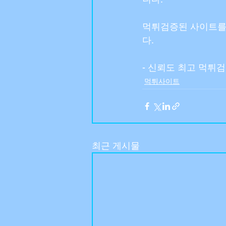
먹튀검증된 사이트를 
다.
- 신뢰도 최고 먹튀
먹튀사이트
최근 게시물