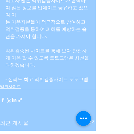
리고자 많은 먹튀검증사이트가 협력하
여 많은 정보를 업데이트 공유하고 있으
며 이
는 이용자분들이 적극적으로 참여하고 
먹튀검증을 통하여 피해를 예방하는 습
관을 가져야 합니다.
먹튀검증된 사이트를 통해 보다 안전하
게 이용 할 수 있도록 토토그램은 최선을 
다하겠습니다.
- 신뢰도 최고 먹튀검증사이트 토토그램
먹튀사이트
전체 보기
최근 게시물