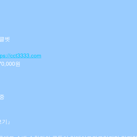
』
써클벳
tps://cct3333.com
0,000원
인중
보기』 