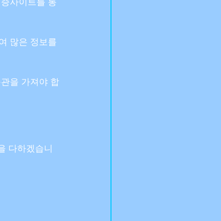
검증사이트를 통
 많은 정보를 
관을 가져야 합
선을 다하겠습니