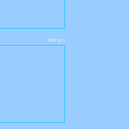
전체 보기