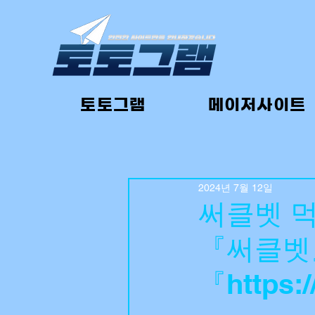
토토그램
메이저사이트
2024년 7월 12일
써클벳 
『써클벳
『https: