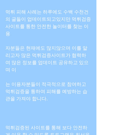
먹튀 피해 사례는 하루에도 수백 수천건
의 글들이 업데이트되고있지만 먹튀검증
사이트를 통한 안전한 놀이터를 찾는 이
용
자분들은 현재에도 많지않으며 이를 알
리고자 많은 먹튀검증사이트가 협력하
여 많은 정보를 업데이트 공유하고 있으
며 이
는 이용자분들이 적극적으로 참여하고 
먹튀검증을 통하여 피해를 예방하는 습
관을 가져야 합니다.
먹튀검증된 사이트를 통해 보다 안전하
게 이용 할 수 있도록 토토그램은 최선을 