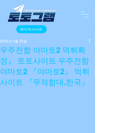
메이저사이트
2024년 4월 25일
우주전함 야마토2 먹튀확
정』 토토사이트 우주전함
야마토2 『야마토2』 먹튀
사이트 『무적함대.한국』